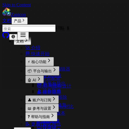
Skip to Content
Zapicon
文档
产品
CTRL K
CTRL K
文档
🚀 介绍
🏁 快速开始
⚡ 核心功能
🎨 可视化编辑器
📦 平台与输出
🎭 主题预设
⚙️ 平台配置
🤖 AI
📤 多平台导出
📦 批量导出
🎨 AI 与图标设计
📱 设备预览
📐 设计规范
🧠 模型管理
✂️ AI 背景移除
👤 账户与订阅
🔍 AI 高清修复
⚖️ 免费与 Pro 对比
📖 参考与设置
💰 价格与版本
⚙️ 设置
❓ 帮助与指南
🔑 激活 Pro
🌐 语言支持
📝 更新日志
💡 常见用法
⌨️ 快捷键