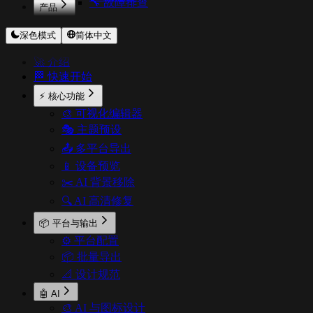
🔧 故障排查
产品
CodeExpander
深色模式
简体中文
TextShortcut
Pichound
🚀 介绍
ImageOptimizer
🏁 快速开始
Floweb
CopyStyle
⚡ 核心功能
🎨 可视化编辑器
🎭 主题预设
📤 多平台导出
📱 设备预览
✂️ AI 背景移除
🔍 AI 高清修复
📦 平台与输出
⚙️ 平台配置
📦 批量导出
📐 设计规范
🤖 AI
🎨 AI 与图标设计