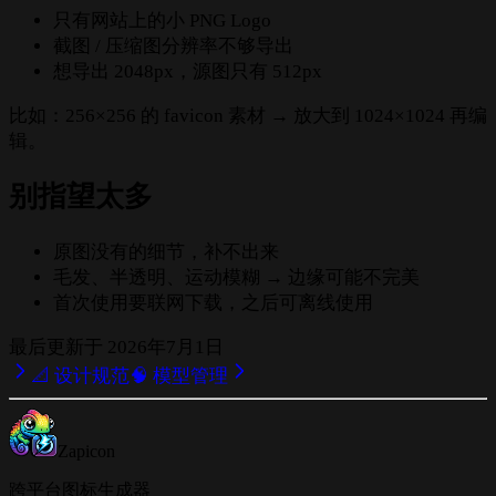
只有网站上的小 PNG Logo
截图 / 压缩图分辨率不够导出
想导出 2048px，源图只有 512px
比如：256×256 的 favicon 素材 → 放大到 1024×1024 再编
辑。
别指望太多
原图没有的细节，补不出来
毛发、半透明、运动模糊 → 边缘可能不完美
首次使用要联网下载，之后可离线使用
最后更新于
2026年7月1日
📐 设计规范
🧠 模型管理
Zapicon
跨平台图标生成器