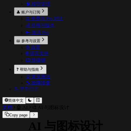
🧠 模型管理
👤 账户与订阅
⚖️ 免费与 Pro 对比
💰 价格与版本
🔑 激活 Pro
📖 参考与设置
⚙️ 设置
🌐 语言支持
⌨️ 快捷键
❓ 帮助与指南
💡 常见用法
🔧 故障排查
📝 更新日志
简体中文
文档
🤖 AI
🎨 AI 与图标设计
Copy page
AI 与图标设计