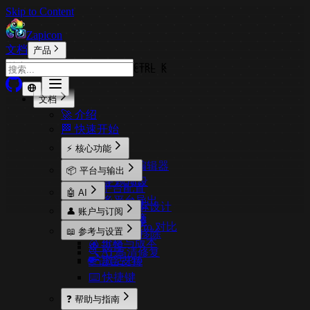
Skip to Content
Zapicon
文档
产品
CTRL K
CTRL K
文档
🚀 介绍
🏁 快速开始
⚡ 核心功能
🎨 可视化编辑器
📦 平台与输出
🎭 主题预设
⚙️ 平台配置
🤖 AI
📤 多平台导出
📦 批量导出
🎨 AI 与图标设计
👤 账户与订阅
📱 设备预览
📐 设计规范
🧠 模型管理
⚖️ 免费与 Pro 对比
📖 参考与设置
✂️ AI 背景移除
💰 价格与版本
⚙️ 设置
🔍 AI 高清修复
🔑 激活 Pro
🌐 语言支持
⌨️ 快捷键
❓ 帮助与指南