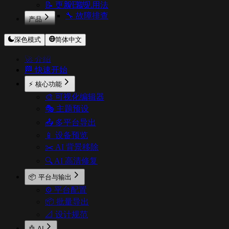
📝 更新日志
💡 常见用法
🔧 故障排查
产品
CodeExpander
深色模式
简体中文
TextShortcut
Pichound
🚀 介绍
ImageOptimizer
🏁 快速开始
Floweb
CopyStyle
⚡ 核心功能
🎨 可视化编辑器
🎭 主题预设
📤 多平台导出
📱 设备预览
✂️ AI 背景移除
🔍 AI 高清修复
📦 平台与输出
⚙️ 平台配置
📦 批量导出
📐 设计规范
🤖 AI