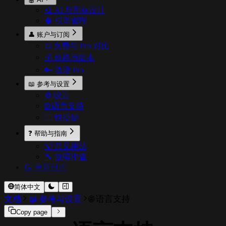
🎨 AI 与图标设计
🧠 模型管理
👤 账户与订阅
⚖️ 免费与 Pro 对比
💰 价格与版本
🔑 激活 Pro
📖 参考与设置
⚙️ 设置
🌐 语言支持
⌨️ 快捷键
❓ 帮助与指南
💡 常见用法
🔧 故障排查
📝 更新日志
简体中文
文档
📖 参考与设置
🌐 语言支持
Copy page