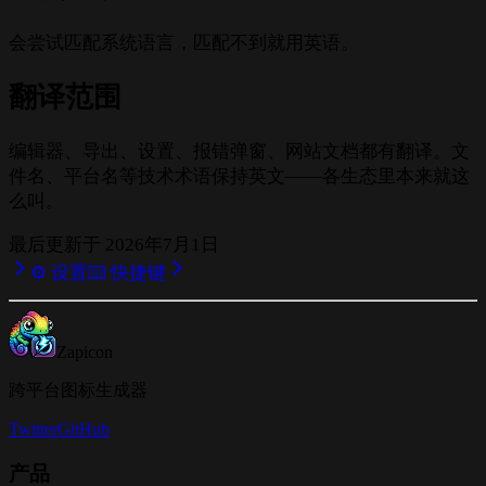
会尝试匹配系统语言，匹配不到就用英语。
翻译范围
编辑器、导出、设置、报错弹窗、网站文档都有翻译。文
件名、平台名等技术术语保持英文——各生态里本来就这
么叫。
最后更新于
2026年7月1日
⚙️ 设置
⌨️ 快捷键
Zapicon
跨平台图标生成器
Twitter
GitHub
产品