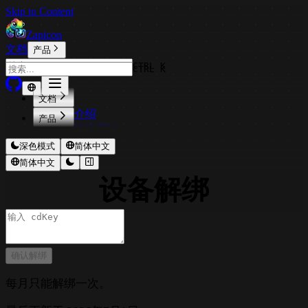
Skip to Content
Zapicon
文档
产品
CTRL K
CTRL K
文档
🚀 介绍
产品
🏁 快速开始
CodeExpander
深色模式
简体中文
TextShortcut
⚡ 核心功能
Pichound
简体中文
🎨 可视化编辑器
📦 平台与输出
ImageOptimizer
🎭 主题预设
设备解绑
⚙️ 平台配置
Floweb
🤖 AI
📤 多平台导出
📦 批量导出
CopyStyle
🎨 AI 与图标设计
👤 账户与订阅
📱 设备预览
📐 设计规范
🧠 模型管理
⚖️ 免费与 Pro 对比
📖 参考与设置
✂️ AI 背景移除
💰 价格与版本
⚙️ 设置
❓ 帮助与指南
🔍 AI 高清修复
确认解绑
🔑 激活 Pro
🌐 语言支持
📝 更新日志
💡 常见用法
⌨️ 快捷键
🔧 故障排查
每月只能解绑一次。