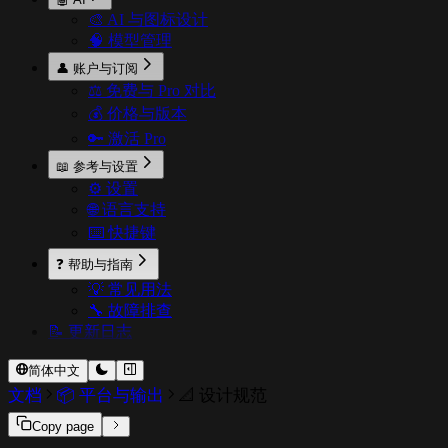
🎨 AI 与图标设计
🧠 模型管理
👤 账户与订阅
⚖️ 免费与 Pro 对比
💰 价格与版本
🔑 激活 Pro
📖 参考与设置
⚙️ 设置
🌐 语言支持
⌨️ 快捷键
❓ 帮助与指南
💡 常见用法
🔧 故障排查
📝 更新日志
简体中文
文档
📦 平台与输出
📐 设计规范
Copy page