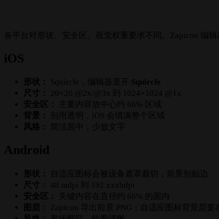
各平台对形状、安全区、视觉权重要求不同。Zapicon 
iOS
形状：
Squircle，编辑器里开
Squircle
尺寸：
20×20 @2x/@3x 到 1024×1024 @1x
安全区：
主要内容放中心约 66% 区域
背景：
别用透明，iOS 会填满整个区域
风格：
简洁居中，少放文字
Android
形状：
自适应图标会被设备遮罩裁切，前景别贴边
尺寸：
48 mdpi 到 192 xxxhdpi
安全区：
关键内容在直径约 66% 的圆内
图层：
Zapicon 导出前景 PNG；自适应图标背景层要在
风格：
形状醒目、轮廓清晰