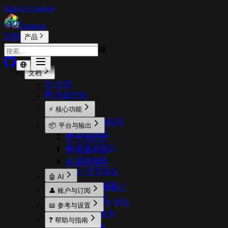
Skip to Content
Zapicon
文档
产品
⌘
K
⌘
K
文档
🚀 介绍
🏁 快速开始
⚡ 核心功能
🎨 可视化编辑器
📦 平台与输出
🎭 主题预设
⚙️ 平台配置
📤 多平台导出
📦 批量导出
📱 设备预览
📐 设计规范
✂️ AI 背景移除
🤖 AI
🔍 AI 高清修复
🎨 AI 与图标设计
👤 账户与订阅
🧠 模型管理
⚖️ 免费与 Pro 对比
📖 参考与设置
💰 价格与版本
⚙️ 设置
❓ 帮助与指南
🔑 激活 Pro
🌐 语言支持