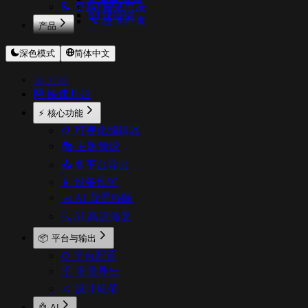
📝 更新日志
💡 常见用法
⌨️ 快捷键
🔧 故障排查
产品
CodeExpander
深色模式
简体中文
TextShortcut
Pichound
🚀 介绍
ImageOptimizer
🏁 快速开始
Floweb
CopyStyle
⚡ 核心功能
🎨 可视化编辑器
🎭 主题预设
📤 多平台导出
📱 设备预览
✂️ AI 背景移除
🔍 AI 高清修复
📦 平台与输出
⚙️ 平台配置
📦 批量导出
📐 设计规范
🤖 AI