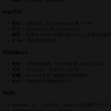
macOS
形状：
圆角矩形，比 iOS Squircle 更方一些
尺寸：
16 @1x/@2x 到 512 @1x/@2x
细节：
程序坞 / Finder 能显示到 512px，大图可以
ICNS：
导出时自动生成
Windows
形状：
方形或透明底；UWP 有遮罩，Win32 没有
尺寸：
16–256 px，全在一个 ICO 里
关键：
16×16 任务栏 / 标题栏还得认得出
ICO：
导出时嵌入所有标准尺寸
Web
Favicon：
16、32 或 SVG；Zapicon 导出多尺寸 ICO
Apple touch icon：
180×180 PNG