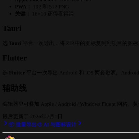
PWA：
192 和 512 PNG
关键：
16×16 还得看得清
Tauri
选
Tauri
平台一次导出，将 ZIP 中的图标复制到项目的图
Flutter
选
Flutter
平台一次导出 Android 和 iOS 两套资源。Andr
辅助线
编辑器里可叠加 Apple / Android / Windows F
最后更新于
2026年7月1日
📦 批量导出
🎨 AI 与图标设计