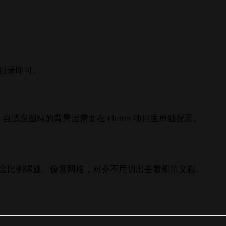
标目录即可。
oid 自适应图标的背景层需要在 Flutter 项目里单独配置。
luent 网格、黄金比例螺旋、像素网格，对齐不用切出去看规范文档。