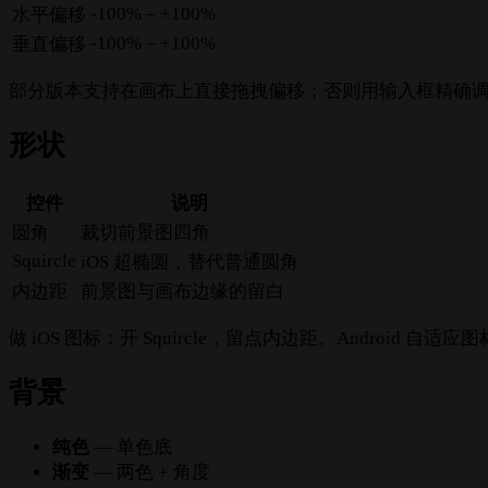
-100% – +100%
水平偏移
-100% – +100%
垂直偏移
部分版本支持在画布上直接拖拽偏移；否则用输入框精确
形状
控件
说明
圆角
裁切前景图四角
Squircle
iOS 超椭圆，替代普通圆角
内边距
前景图与画布边缘的留白
做 iOS 图标：开 Squircle，留点内边距。Android
背景
纯色
— 单色底
渐变
— 两色 + 角度