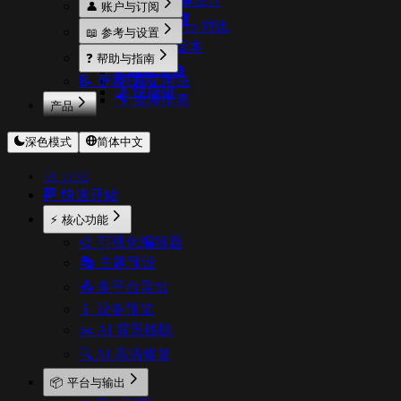
🎨 AI 与图标设计
👤 账户与订阅
📐 设计规范
🧠 模型管理
⚖️ 免费与 Pro 对比
📖 参考与设置
💰 价格与版本
⚙️ 设置
❓ 帮助与指南
🔑 激活 Pro
🌐 语言支持
📝 更新日志
💡 常见用法
⌨️ 快捷键
🔧 故障排查
产品
CodeExpander
深色模式
简体中文
TextShortcut
Pichound
🚀 介绍
ImageOptimizer
🏁 快速开始
Floweb
CopyStyle
⚡ 核心功能
🎨 可视化编辑器
🎭 主题预设
📤 多平台导出
📱 设备预览
✂️ AI 背景移除
🔍 AI 高清修复
📦 平台与输出