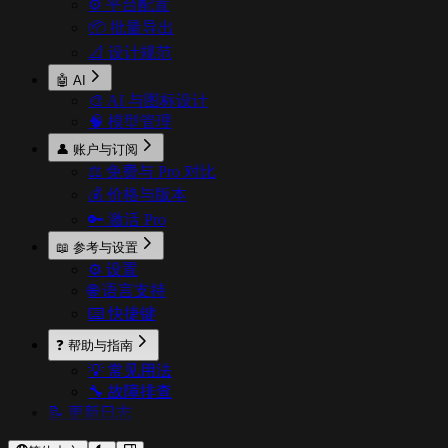
⚙️ 平台配置
📦 批量导出
📐 设计规范
🤖 AI
🎨 AI 与图标设计
🧠 模型管理
👤 账户与订阅
⚖️ 免费与 Pro 对比
💰 价格与版本
🔑 激活 Pro
📖 参考与设置
⚙️ 设置
🌐 语言支持
⌨️ 快捷键
❓ 帮助与指南
💡 常见用法
🔧 故障排查
📝 更新日志