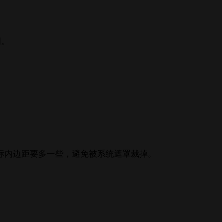
调。
 自适应图标内边距要多一些，避免被系统遮罩裁掉。