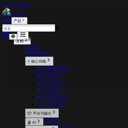
Skip to Content
Zapicon
文档
产品
⌘
K
⌘
K
文档
🚀 介绍
🏁 快速开始
⚡ 核心功能
🎨 可视化编辑器
🎭 主题预设
📤 多平台导出
📱 设备预览
✂️ AI 背景移除
🔍 AI 高清修复
📦 平台与输出
⚙️ 平台配置
🤖 AI
📦 批量导出