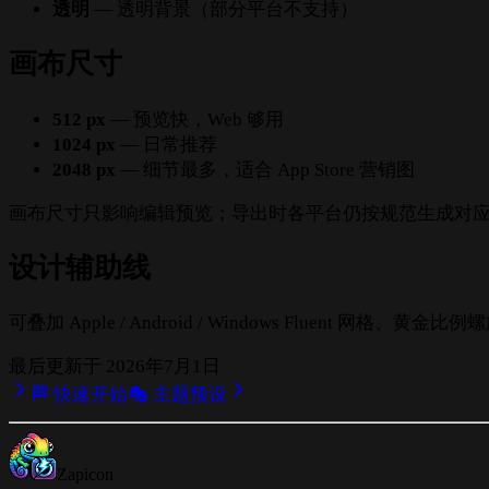
透明
— 透明背景（部分平台不支持）
画布尺寸
512 px
— 预览快，Web 够用
1024 px
— 日常推荐
2048 px
— 细节最多，适合 App Store 营销图
画布尺寸只影响编辑预览；导出时各平台仍按规范生成对
设计辅助线
可叠加 Apple / Android / Windows Fluent
最后更新于
2026年7月1日
🏁 快速开始
🎭 主题预设
Zapicon