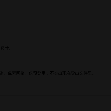
应尺寸。
 网格、黄金比例螺旋、像素网格。仅预览用，不会出现在导出文件里。