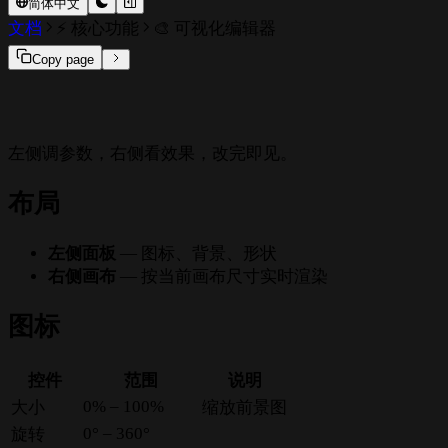
简体中文
文档
⚡ 核心功能
🎨 可视化编辑器
Copy page
左侧调参数，右侧看效果，改完即见。
布局
左侧面板
— 图标、背景、形状
右侧画布
— 按当前画布尺寸实时渲染
图标
控件
范围
说明
0% – 100%
大小
缩放前景图
0° – 360°
旋转